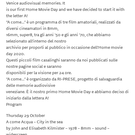
Venice audiovisual memories. It
is our first Home Movie Day and we have decided to start it with
the letter A!
“A come…” è un programma di tre film amatoriali, realizzati da
diversi cineamatori in 8mm,
16mm, super8, tra gli anni ‘50 e gli anni ‘70, che abbiamo
selezionato all’interno del nostro
archivio per proporli al pubblico in occasione dell’Home movie
day 2020.
Questi piccoli film casalinghi saranno da noi pubblicati sulle
nostre pagine social e saranno
disponibili per la visione per 24 ore.
“A come…” è organizzato da RI-PRESE, progetto di salvaguardia
delle memorie audiovisive
veneziane. È il nostro primo Home Movie Day e abbiamo deciso di
iniziarlo dalla lettera A!
Program
Thursday 29 October
A come Acqua – City in the sea
by John and Elisabeth Kilmister – 1978 – 8mm – sound –
widescreen